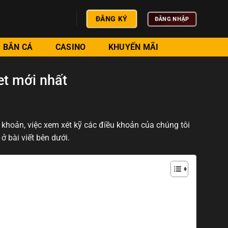
ĐĂNG KÝ
ĐĂNG NHẬP
BẮN CÁ
CASINO
KHUYẾN MÃI
et mới nhất
i khoản, việc xem xét kỹ các điều khoản của chúng tôi
ở bài viết bên dưới.