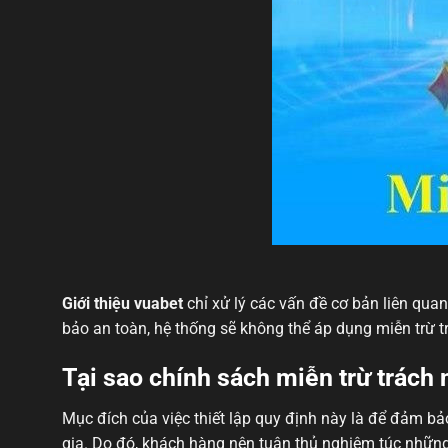
Giới thiệu vuabet
chỉ xử lý các vấn đề cơ bản liên qua
bảo an toàn, hệ thống sẽ không thể áp dụng miễn trừ t
Tại sao chính sách miễn trừ trách
Mục đích của việc thiết lập quy định này là để đảm b
gia. Do đó, khách hàng nên tuân thủ nghiêm túc những 