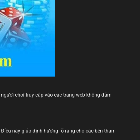
ếu người chơi truy cập vào các trang web không đảm
. Điều này giúp định hướng rõ ràng cho các bên tham