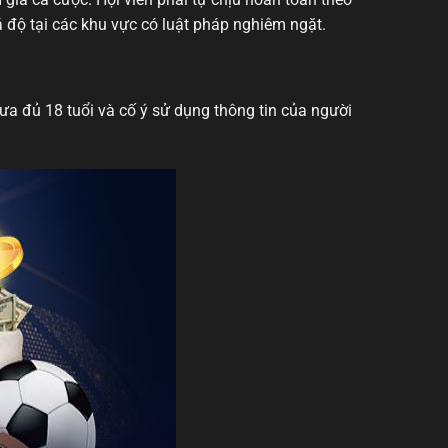
 độ tại các khu vực có luật pháp nghiêm ngặt.
hưa đủ 18 tuổi và cố ý sử dụng thông tin của người