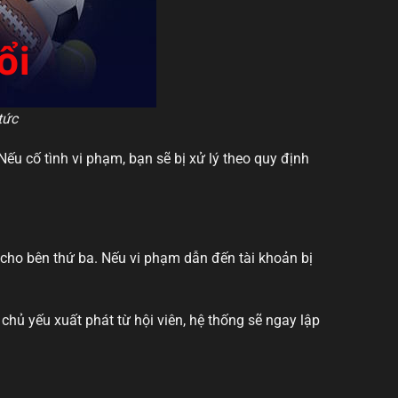
tức
 Nếu cố tình vi phạm, bạn sẽ bị xử lý theo quy định
 cho bên thứ ba. Nếu vi phạm dẫn đến tài khoản bị
hủ yếu xuất phát từ hội viên, hệ thống sẽ ngay lập