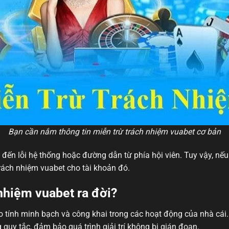
Bạn cần nắm thông tin miễn trừ trách nhiệm vuabet cơ bản
n đến lỗi hệ thống hoặc đường dẫn từ phía hội viên. Tuy vậy, n
rách nhiệm vuabet cho tài khoản đó.
 nhiệm vuabet ra đời?
ảo tính minh bạch và công khai trong các hoạt động của nhà cái
quy tắc, đảm bảo quá trình giải trí không bị gián đoạn.