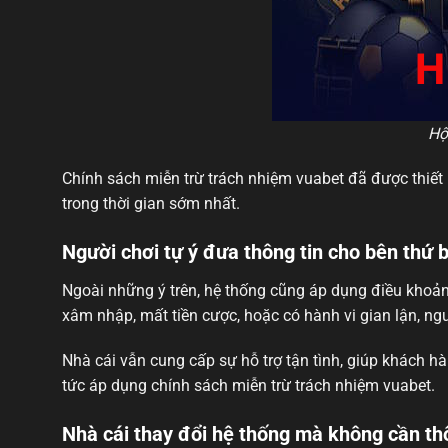
Hộ
Chính sách miễn trừ trách nhiệm vuabet đã được thiết lậ
trong thời gian sớm nhất.
Người chơi tự ý đưa thông tin cho bên thứ 
Ngoài những ý trên, hệ thống cũng áp dụng điều khoản 
xâm nhập, mất tiền cược, hoặc có hành vi gian lận, ng
Nhà cái vẫn cung cấp sự hỗ trợ tận tình, giúp khách h
tức áp dụng chính sách miễn trừ trách nhiệm vuabet.
Nhà cái thay đổi hệ thống mà không cần t