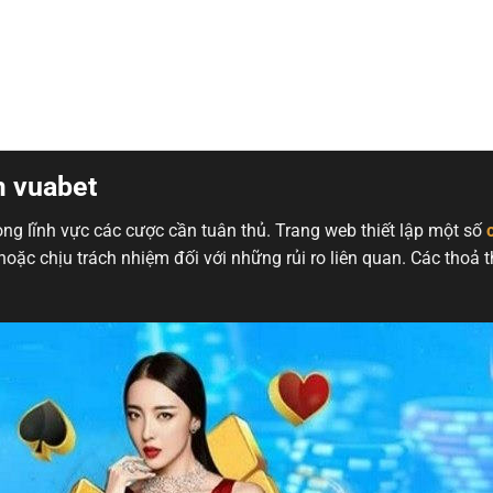
m vuabet
ng lĩnh vực các cược cần tuân thủ. Trang web thiết lập một số
hoặc chịu trách nhiệm đối với những rủi ro liên quan. Các thoả 