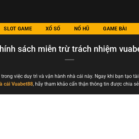
SLOT GAME
XỔ SỐ
NỔ HŨ
GAME BÀI
hính sách miễn trừ trách nhiệm vuab
trong việc duy trì và vận hành nhà cái này. Ngay khi bạn tạo tà
à cái Vuabet88
, hãy tham khảo cẩn thận thông tin được chia sẻ 