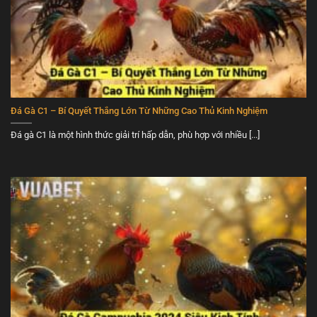
Đá Gà C1 – Bí Quyết Thắng Lớn Từ Những Cao Thủ Kinh Nghiệm
Đá gà C1 là một hình thức giải trí hấp dẫn, phù hợp với nhiều [...]