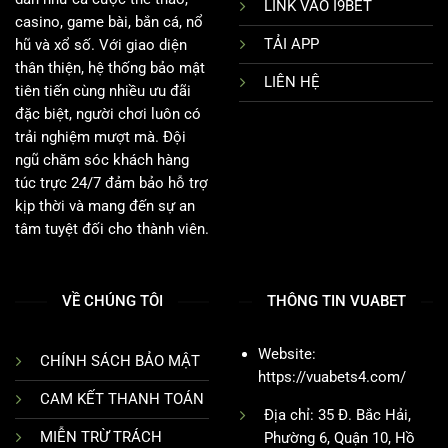
LINK VÀO I9BET
casino, game bài, bắn cá, nổ
TẢI APP
hũ và xổ số. Với giao diện
thân thiện, hệ thống bảo mật
LIÊN HỆ
tiên tiến cùng nhiều ưu đãi
đặc biệt, người chơi luôn có
trải nghiệm mượt mà. Đội
ngũ chăm sóc khách hàng
túc trực 24/7 đảm bảo hỗ trợ
kịp thời và mang đến sự an
tâm tuyệt đối cho thành viên.
VỀ CHÚNG TÔI
THÔNG TIN VUABET
Website:
CHÍNH SÁCH BẢO MẬT
https://vuabets4.com/
CAM KẾT THANH TOÁN
Địa chỉ:
35 Đ. Bắc Hải,
MIỄN TRỪ TRÁCH
Phường 6, Quận 10, Hồ