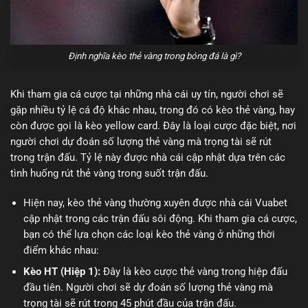
Định nghĩa kèo thẻ vàng trong bóng đá là gì?
Khi tham gia cá cược tại những nhà cái uy tín, người chơi sẽ
gặp nhiều tỷ lệ cá độ khác nhau, trong đó có kèo thẻ vàng, hay
còn được gọi là kèo yellow card. Đây là loại cược đặc biệt, nơi
người chơi dự đoán số lượng thẻ vàng mà trọng tài sẽ rút
trong trận đấu. Tỷ lệ này được nhà cái cập nhật dựa trên các
tình huống rút thẻ vàng trong suốt trận đấu.
Hiện nay, kèo thẻ vàng thường xuyên được nhà cái Vuabet
cập nhật trong các trận đấu sôi động. Khi tham gia cá cược,
bạn có thể lựa chọn các loại kèo thẻ vàng ở những thời
điểm khác nhau:
Kèo HT (Hiệp 1):
Đây là kèo cược thẻ vàng trong hiệp đấu
đầu tiên. Người chơi sẽ dự đoán số lượng thẻ vàng mà
trọng tài sẽ rút trong 45 phút đầu của trận đấu.