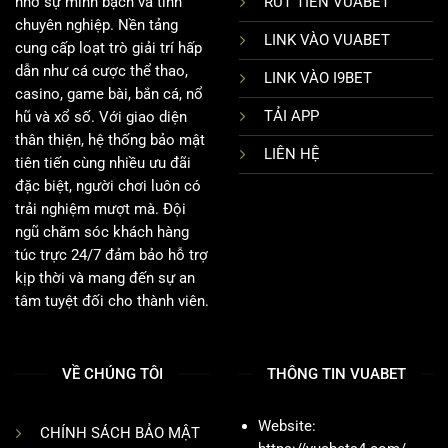
RÚT TIỀN VUABET
nhờ sự minh bạch và tính
chuyên nghiệp. Nền tảng
LINK VÀO VUABET
cung cấp loạt trò giải trí hấp
dẫn như cá cược thể thao,
LINK VÀO I9BET
casino, game bài, bắn cá, nổ
TẢI APP
hũ và xổ số. Với giao diện
thân thiện, hệ thống bảo mật
LIÊN HỆ
tiên tiến cùng nhiều ưu đãi
đặc biệt, người chơi luôn có
trải nghiệm mượt mà. Đội
ngũ chăm sóc khách hàng
túc trực 24/7 đảm bảo hỗ trợ
kịp thời và mang đến sự an
tâm tuyệt đối cho thành viên.
VỀ CHÚNG TÔI
THÔNG TIN VUABET
Website:
CHÍNH SÁCH BẢO MẬT