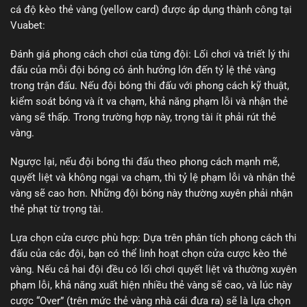
cá độ kèo thẻ vàng (yellow card) được áp dụng thành công tại
Vuabet:
Đánh giá phong cách chơi của từng đội: Lối chơi và triết lý thi
đấu của mỗi đội bóng có ảnh hưởng lớn đến tỷ lệ thẻ vàng
trong trận đấu. Nếu đội bóng thi đấu với phong cách kỹ thuật,
kiểm soát bóng và ít va chạm, khả năng phạm lỗi và nhận thẻ
vàng sẽ thấp. Trong trường hợp này, trọng tài ít phải rút thẻ
vàng.
Ngược lại, nếu đội bóng thi đấu theo phong cách mạnh mẽ,
quyết liệt và không ngại va chạm, thì tỷ lệ phạm lỗi và nhận thẻ
vàng sẽ cao hơn. Những đội bóng này thường xuyên phải nhận
thẻ phạt từ trọng tài.
Lựa chọn cửa cược phù hợp: Dựa trên phân tích phong cách thi
đấu của các đội, bạn có thể linh hoạt chọn cửa cược kèo thẻ
vàng. Nếu cả hai đội đều có lối chơi quyết liệt và thường xuyên
phạm lỗi, khả năng xuất hiện nhiều thẻ vàng sẽ cao, và lúc này
cược “Over” (trên mức thẻ vàng nhà cái đưa ra) sẽ là lựa chọn