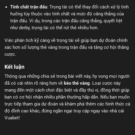
Tính chất trận đấu
: Trọng tài có thể thay đổi cách xử lý tình
huống tùy thuộc vào tính chất và mức độ căng thẳng của
trận đấu. Ví dụ, trong các trận đấu căng thẳng, quyết liệt
như derby, trọng tài có thể rút thẻ nhiều hơn.
Việc phân tích kỹ càng về trọng tài sẽ giúp bạn dự đoán chính
xác hơn số lượng thẻ vàng trong trận đấu và tăng cơ hội thắng
cược.
Kết luận
Thông qua những chia sẻ trong bài viết này, hy vọng mọi người
đã có cái nhìn rõ ràng hơn về
kèo thẻ vàng
. Loại cược này
mang đến một cách chơi đặc biệt và đầy thú vị, đồng thời giúp
bạn có cơ hội nhận nhiều phần thưởng hấp dẫn. Nếu bạn muốn
trực tiếp tham gia dự đoán và khám phá thêm các hình thức cá
độ đỉnh cao khác, đừng ngần ngại truy cập ngay vào nhà cái
Vuabet!